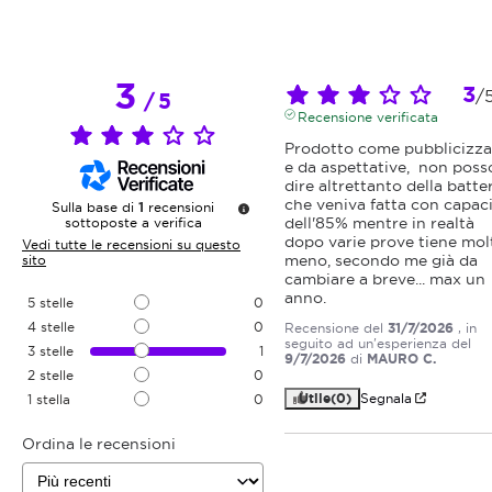
3
3
/
/
5
Recensione verificata
Prodotto come pubblicizza
e da aspettative,  non posso
dire altrettanto della batter
che veniva fatta con capaci
Sulla base di
1
recensioni
dell'85% mentre in realtà 
sottoposte a verifica
dopo varie prove tiene molt
Vedi tutte le recensioni su questo
meno, secondo me già da 
sito
cambiare a breve... max un 
anno.
5
stelle
0
4
stelle
0
Recensione del
31/7/2026
, in
seguito ad un'esperienza del
3
stelle
1
9/7/2026
di
MAURO C.
2
stelle
0
Utile
(0)
Segnala
1
stella
0
Ordina le recensioni