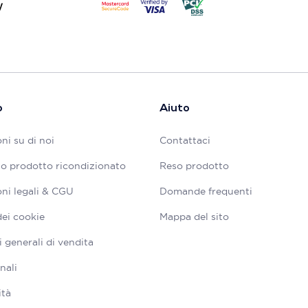
o
Aiuto
ni su di noi
Contattaci
tuo prodotto ricondizionato
Reso prodotto
ni legali & CGU
Domande frequenti
dei cookie
Mappa del sito
 generali di vendita
nali
ità