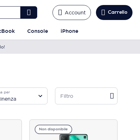
Account
Carrello
cBook
Console
iPhone
lo!
a per
Filtro
Non disponibile