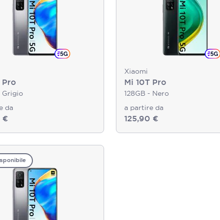
Xiaomi
 Pro
Mi 10T Pro
 Grigio
128GB - Nero
re da
a partire da
 €
125,90 €
sponibile