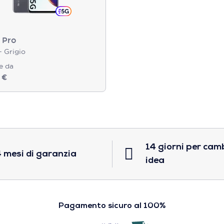
 Pro
 Grigio
re da
 €
14 giorni per cam
 mesi di garanzia
idea
Pagamento sicuro al 100%