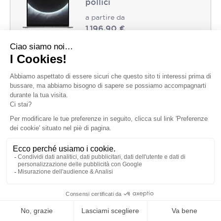
pollici
a partire da
1.196,90 €
Processore e scheda
Apple M3 con CPU 8 core e
grafica :
GPU 10 core
Memoria (RAM) :
RAM 8 GB
Capacità :
256GB
Colore :
Grigio siderale
Tipo di tastiera :
AZERTY
Non disponibile
Apple