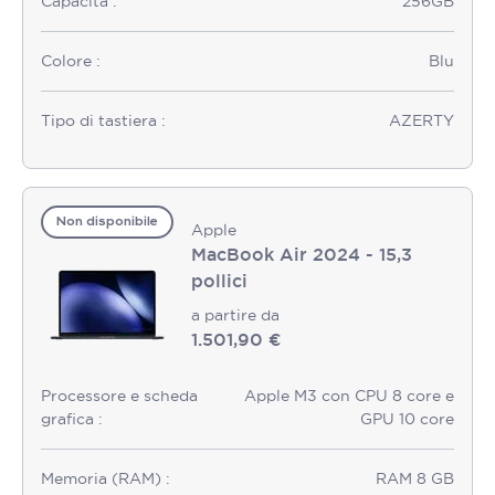
Capacità :
256GB
Colore :
Blu
Tipo di tastiera :
AZERTY
Non disponibile
Apple
MacBook Air 2024 - 15,3
pollici
a partire da
1.501,90 €
Processore e scheda
Apple M3 con CPU 8 core e
grafica :
GPU 10 core
Memoria (RAM) :
RAM 8 GB