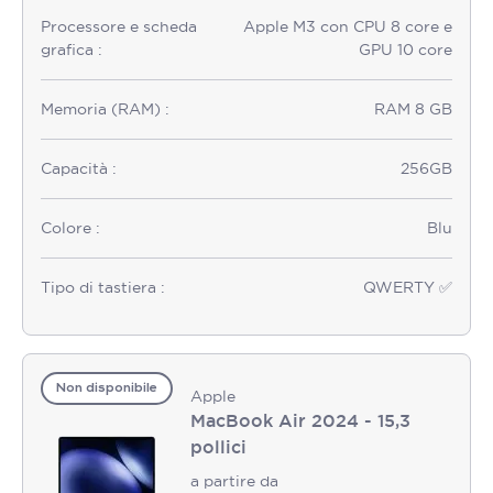
Processore e scheda
Apple M3 con CPU 8 core e
grafica :
GPU 10 core
Memoria (RAM) :
RAM 8 GB
Capacità :
256GB
Colore :
Blu
Tipo di tastiera :
QWERTY ✅
Non disponibile
Apple
MacBook Air 2024 - 15,3
pollici
a partire da