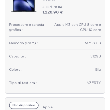
a partire da
1.228,90 €
Processore e scheda
Apple M3 con CPU 8 core e
grafica :
GPU 10 core
Memoria (RAM) :
RAM 8 GB
Capacità :
512GB
Colore :
Blu
Tipo di tastiera :
AZERTY
Non disponibile
Apple