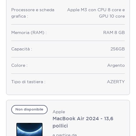
Processore e scheda
Apple M3 con CPU 8 core e
grafica :
GPU 10 core
Memoria (RAM) :
RAM 8 GB
Capacità :
256GB
Colore :
Argento
Tipo di tastiera :
AZERTY
Non disponibile
Apple
MacBook Air 2024 - 13,6
pollici
a partire da