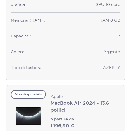
grafica :
GPU 10 core
Memoria (RAM) :
RAM 8 GB
Capacità :
1TB
Colore :
Argento
Tipo di tastiera :
AZERTY
Non disponibile
Apple
MacBook Air 2024 - 13,6
pollici
a partire da
1.196,90 €