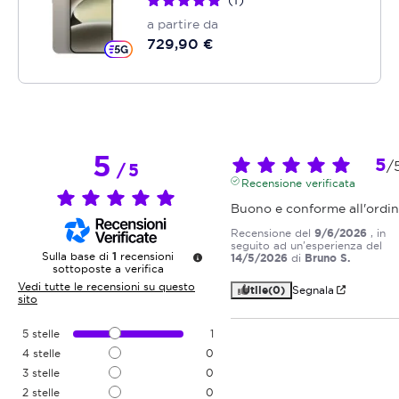
1
a partire da
729,90 €
5
5
/
/
5
Recensione verificata
Buono e conforme all'ordi
Recensione del
9/6/2026
, in
seguito ad un'esperienza del
Sulla base di
1
recensioni
14/5/2026
di
Bruno S.
sottoposte a verifica
Vedi tutte le recensioni su questo
Utile
(0)
Segnala
sito
5
stelle
1
4
stelle
0
3
stelle
0
2
stelle
0