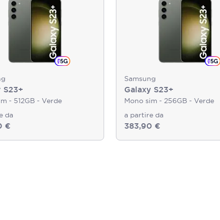
ng
Samsung
y S23+
Galaxy S23+
m - 512GB - Verde
Mono sim - 256GB - Verde
re da
a partire da
0 €
383,90 €