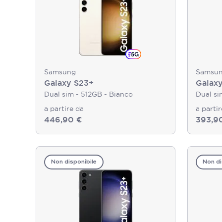
Samsung
Samsu
Galaxy S23+
Galax
Dual sim - 512GB - Bianco
Dual si
a partire da
a parti
446,90 €
393,9
Non disponibile
Non di