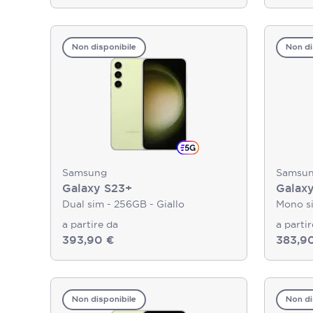
Non disponibile
Non di
Samsung
Samsu
Galaxy S23+
Galax
Dual sim - 256GB - Giallo
Mono si
a partire da
a parti
393,90 €
383,9
Non disponibile
Non di