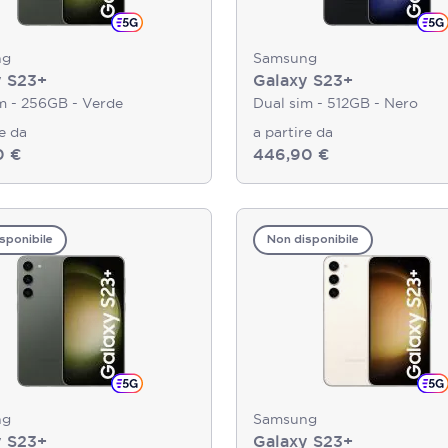
ng
Samsung
y S23+
Galaxy S23+
m - 256GB - Verde
Dual sim - 512GB - Nero
re da
a partire da
0 €
446,90 €
sponibile
Non disponibile
ng
Samsung
y S23+
Galaxy S23+