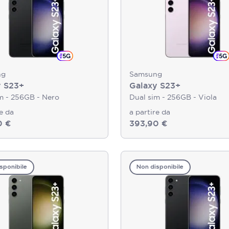
ng
Samsung
y S23+
Galaxy S23+
m - 256GB - Nero
Dual sim - 256GB - Viola
re da
a partire da
0 €
393,90 €
sponibile
Non disponibile