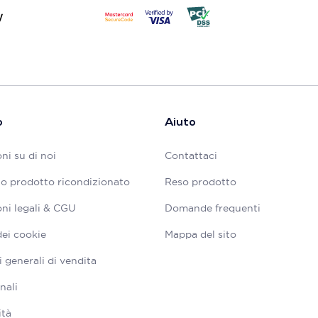
o
Aiuto
ni su di noi
Contattaci
tuo prodotto ricondizionato
Reso prodotto
ni legali & CGU
Domande frequenti
dei cookie
Mappa del sito
 generali di vendita
nali
ità