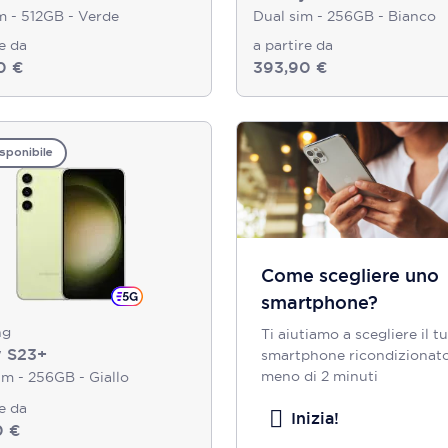
m - 512GB - Verde
Dual sim - 256GB - Bianco
re da
a partire da
0 €
393,90 €
sponibile
Come scegliere uno
smartphone?
ng
Ti aiutiamo a scegliere il t
y S23+
smartphone ricondizionato
meno di 2 minuti
m - 256GB - Giallo
re da
Inizia!
0 €