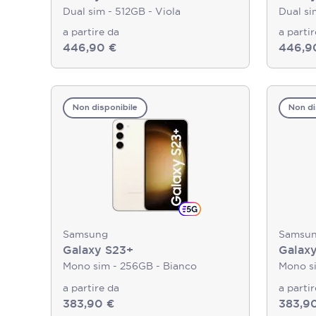
Dual sim - 512GB - Viola
Dual si
a partire da
a parti
446,90 €
446,9
Non disponibile
Non di
Samsung
Samsu
Galaxy S23+
Galax
Mono sim - 256GB - Bianco
Mono si
a partire da
a parti
383,90 €
383,9