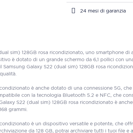
24 mesi di garanzia
l sim) 128GB rosa ricondizionato, uno smartphone di al
ivo è dotato di un grande schermo da 6,1 pollici con una 
re, il Samsung Galaxy S22 (dual sim) 128GB rosa ricondiz
qualità.
ondizionato è anche dotato di una connessione 5G, che of
ompatibile con la tecnologia Bluetooth 5.2 e NFC, che con
ung Galaxy S22 (dual sim) 128GB rosa ricondizionato è anc
 168 grammi.
ondizionato è un dispositivo versatile e potente, che off
iviazione da 128 GB, potrai archiviare tutti i tuoi file e app