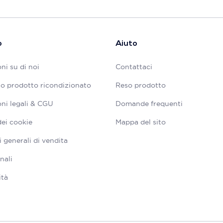
o
Aiuto
ni su di noi
Contattaci
tuo prodotto ricondizionato
Reso prodotto
ni legali & CGU
Domande frequenti
dei cookie
Mappa del sito
 generali di vendita
nali
ità