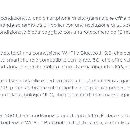
ondizionato, uno smartphone di alta gamma che offre pr
grande schermo da 6,1 pollici con una risoluzione di 2532x
icondizionato è equipaggiato con una fotocamera da 12 meg
otato di una connessione Wi-Fi e Bluetooth 5.0, che cons
questo smartphone è compatibile con la rete 5G, che offre v
ndizionato è anche dotato di un sistema operativo iOS, c
ositivo affidabile e performante, che offre una vasta gam
B, potrai archiviare tutti i tuoi file e app senza preoccup
 con la tecnologia NFC, che consente di effettuare pagamen
al 2009, ha ricondizionato questo prodotto. È stato sott
teria, il Wi-Fi, il Bluetooth, il touch screen, ecc. in labora