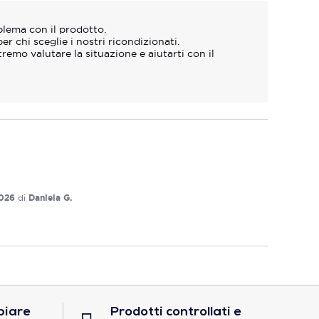
lema con il prodotto.  

 chi sceglie i nostri ricondizionati.  

remo valutare la situazione e aiutarti con il 
026
di
Daniela G.
biare
Prodotti controllati e