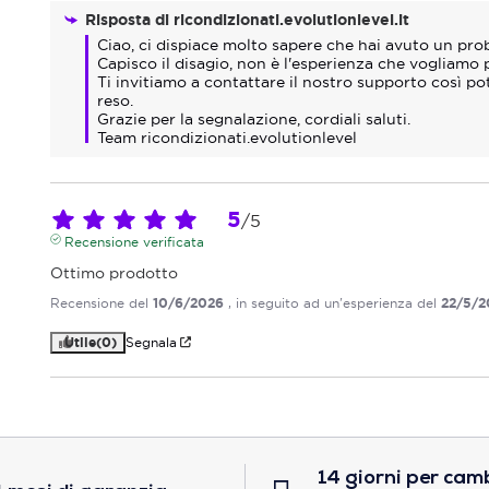
Risposta di
ricondizionati.evolutionlevel.it
Ciao, ci dispiace molto sapere che hai avuto un prob
Capisco il disagio, non è l'esperienza che vogliamo per
Ti invitiamo a contattare il nostro supporto così pot
reso.  

Grazie per la segnalazione, cordiali saluti.

Team ricondizionati.evolutionlevel
5
/
5
Recensione verificata
Ottimo prodotto
Recensione del
10/6/2026
, in seguito ad un'esperienza del
22/5/2
Utile
(0)
Segnala
14 giorni per cam