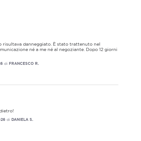
 risultava danneggiato. È stato trattenuto nel 
municazione né a me né al negoziante. Dopo 12 giorni 
26
di
FRANCESCO R.
dietro!
026
di
DANIELA S.