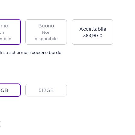
imo
Buono
Accettabile
on
Non
383,90 €
nibile
disponibile
ili su schermo, scocca e bordo
6GB
512GB