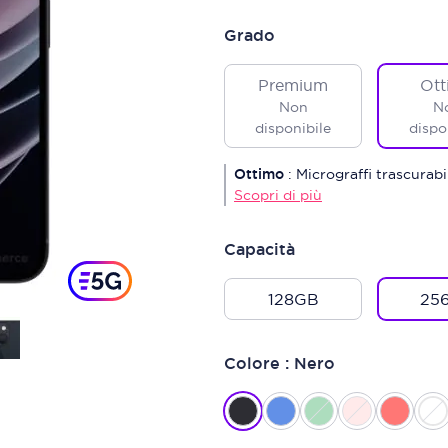
Grado
Premium
Ott
Non
N
disponibile
dispo
Ottimo
:
Micrograffi trascurab
Scopri di più
Capacità
128GB
25
Colore : Nero