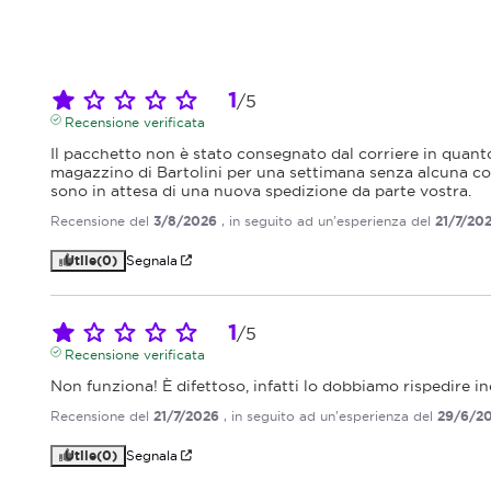
1
/
5
Recensione verificata
Il pacchetto non è stato consegnato dal corriere in quanto
magazzino di Bartolini per una settimana senza alcuna co
sono in attesa di una nuova spedizione da parte vostra.
Recensione del
3/8/2026
, in seguito ad un'esperienza del
21/7/20
Utile
(0)
Segnala
1
/
5
Recensione verificata
Non funziona! È difettoso, infatti lo dobbiamo rispedire in
Recensione del
21/7/2026
, in seguito ad un'esperienza del
29/6/2
Utile
(0)
Segnala