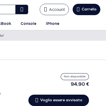
Account
Carrello
cBook
Console
iPhone
lo!
Vo
es
avv
Non disponibile
94,90 €
i
Voglio essere avvisato