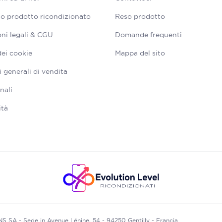
tuo prodotto ricondizionato
Reso prodotto
ni legali & CGU
Domande frequenti
dei cookie
Mappa del sito
 generali di vendita
nali
ità
A - Sede in Avenue Lénine, 54 - 94250 Gentilly - Francia