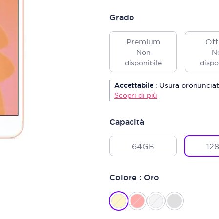
Grado
Premium
Ott
Non
N
disponibile
dispo
Accettabile
:
Usura pronunciat
Scopri di più
Capacità
64GB
12
Colore : Oro