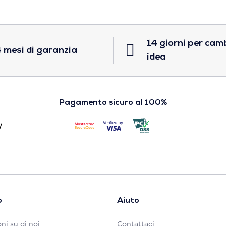
14 giorni per cam
 mesi di garanzia
idea
Pagamento sicuro al 100%
o
Aiuto
ni su di noi
Contattaci