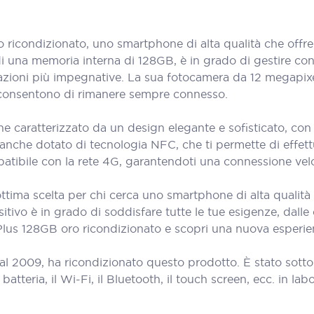
icondizionato, uno smartphone di alta qualità che offre 
 una memoria interna di 128GB, è in grado di gestire con f
zioni più impegnative. La sua fotocamera da 12 megapixel t
 consentono di rimanere sempre connesso.
 caratterizzato da un design elegante e sofisticato, con 
 anche dotato di tecnologia NFC, che ti permette di effett
atibile con la rete 4G, garantendoti una connessione veloc
tima scelta per chi cerca uno smartphone di alta qualità 
sitivo è in grado di soddisfare tutte le tue esigenze, dall
Plus 128GB oro ricondizionato e scopri una nuova esperien
al 2009, ha ricondizionato questo prodotto. È stato sott
teria, il Wi-Fi, il Bluetooth, il touch screen, ecc. in labora