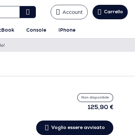
Account
Carrello
cBook
Console
iPhone
lo!
Vo
es
avv
Non disponibile
125,90 €
Voglio essere avvisato