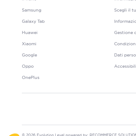
Samsung
Scegli il 
Galaxy Tab
Informazio
Huawei
Gestione 
Xiaomi
Condizioni
Google
Dati perso
Oppo
Accessibil
OnePlus
© 2026 Evolution Level powered by: RECOMMERCE SOLUTIONS S