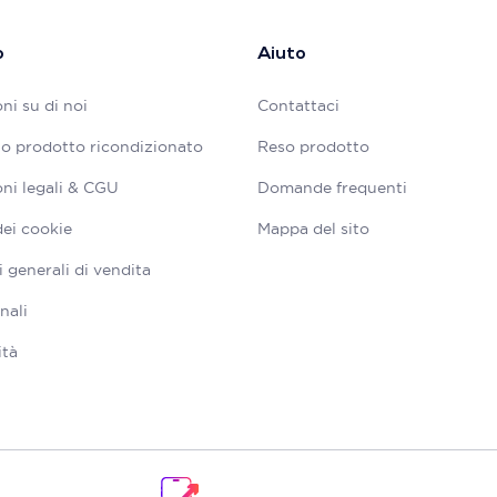
o
Aiuto
ni su di noi
Contattaci
tuo prodotto ricondizionato
Reso prodotto
ni legali & CGU
Domande frequenti
dei cookie
Mappa del sito
 generali di vendita
nali
ità