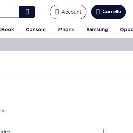
Account
Carrello
cBook
Console
iPhone
Samsung
Opp
ile
 idea