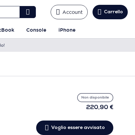
Account
Carrello
cBook
Console
iPhone
lo!
Vo
es
avv
Non disponibile
220,90 €
Voglio essere avvisato