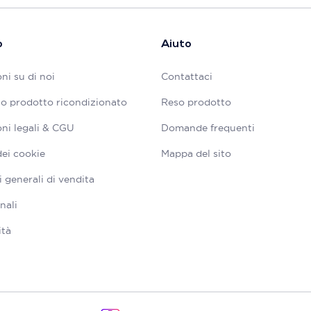
o
Aiuto
ni su di noi
Contattaci
tuo prodotto ricondizionato
Reso prodotto
ni legali & CGU
Domande frequenti
dei cookie
Mappa del sito
 generali di vendita
nali
ità