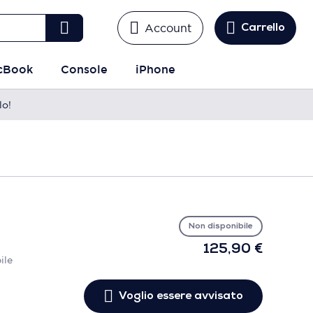
Account
Carrello
cBook
Console
iPhone
lo!
Vo
es
avv
Non disponibile
125,90 €
ile
Voglio essere avvisato