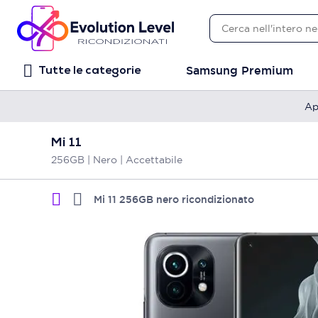
Samsung Premium
Tutte le categorie
Ap
Mi 11
256GB | Nero | Accettabile
Mi 11 256GB nero ricondizionato