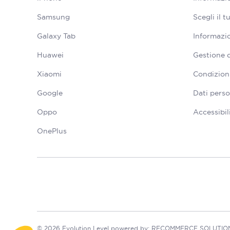
Samsung
Scegli il 
Galaxy Tab
Informazio
Huawei
Gestione 
Xiaomi
Condizioni
Google
Dati perso
Oppo
Accessibil
OnePlus
© 2026 Evolution Level powered by: RECOMMERCE SOLUTIONS S