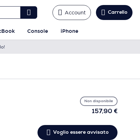
Account
Carrello
cBook
Console
iPhone
lo!
Vo
es
avv
Non disponibile
157,90 €
Voglio essere avvisato