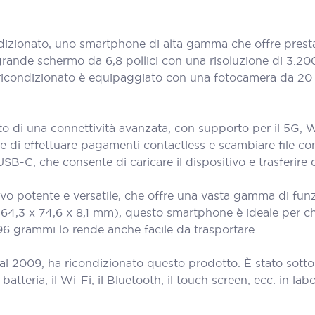
izionato, uno smartphone di alta gamma che offre presta
grande schermo da 6,8 pollici con una risoluzione di 3.200
ro ricondizionato è equipaggiato con una fotocamera da 20 
 di una connettività avanzata, con supporto per il 5G, Wi-
di effettuare pagamenti contactless e scambiare file con a
B-C, che consente di caricare il dispositivo e trasferire d
vo potente e versatile, che offre una vasta gamma di funzi
164,3 x 74,6 x 8,1 mm), questo smartphone è ideale per c
196 grammi lo rende anche facile da trasportare.
al 2009, ha ricondizionato questo prodotto. È stato sott
teria, il Wi-Fi, il Bluetooth, il touch screen, ecc. in labora