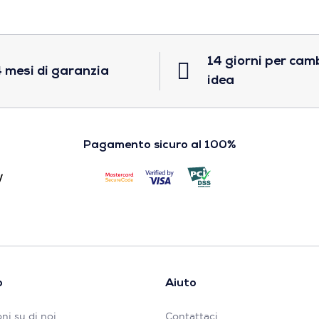
14 giorni per cam
 mesi di garanzia
idea
Pagamento sicuro al 100%
o
Aiuto
ni su di noi
Contattaci