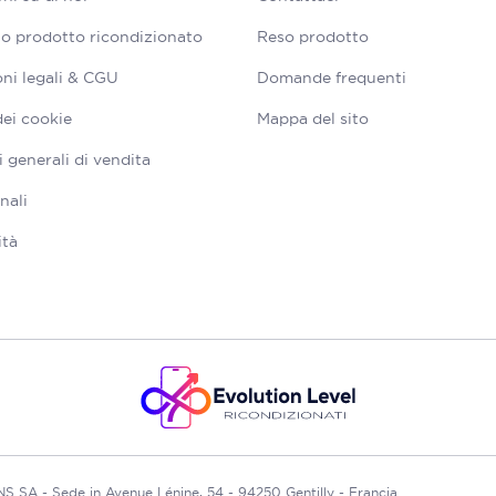
tuo prodotto ricondizionato
Reso prodotto
ni legali & CGU
Domande frequenti
dei cookie
Mappa del sito
 generali di vendita
nali
ità
A - Sede in Avenue Lénine, 54 - 94250 Gentilly - Francia