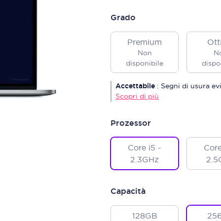
Grado
Premium
Ott
Non
N
disponibile
dispo
Accettabile
:
Segni di usura ev
Scopri di più
Prozessor
Core i5 -
Core
2.3GHz
2.5
Capacità
128GB
25