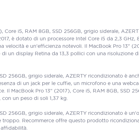
 Core i5, RAM 8GB, SSD 256GB, grigio siderale, AZERTY r
 2017, è dotato di un processore Intel Core i5 da 2,3 GHz
a velocità e un'efficienza notevoli. Il MacBook Pro 13" 
i un display Retina da 13,3 pollici con una risoluzione d
D 256GB, grigio siderale, AZERTY ricondizionato è anche 
senza di un jack per le cuffie, un microfono e una webcam.
oce. Il MacBook Pro 13" (2017), Core i5, RAM 8GB, SSD 25
con un peso di soli 1,37 kg.
D 256GB, grigio siderale, AZERTY ricondizionato è un'ott
e troppo. Recommerce offre questo prodotto ricondizionat
ffidabilità.