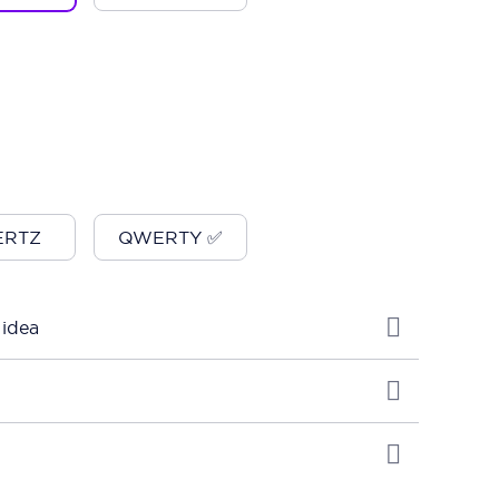
RTZ
QWERTY ✅
 idea