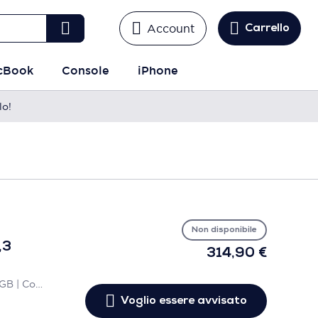
Account
Carrello
cBook
Console
iPhone
lo!
Vo
es
avv
Non disponibile
,3
314,90 €
256GB | Grigio siderale | RAM 8 GB | Core i5 - 2.3GHz | AZERTY | Accettabile
Voglio essere avvisato