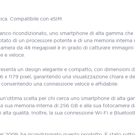
ica. Compatibile con eSIM.
co ricondizionato, uno smartphone di alta gamma che o
dotato di un processore potente e di una memoria interna 
ocamera da 48 megapixel è in grado di catturare immagini d
e e veloce.
esenta un design elegante e compatto, con dimensioni di 
56 x 1179 pixel, garantendo una visualizzazione chiara e dett
, consentendo una connessione veloce e affidabile.
un'ottima scelta per chi cerca uno smartphone di alta ga
la sua memoria interna di 256 GB e alla sua fotocamera d
i alta qualità. Inoltre, la sua connessione Wi-Fi e Blueto
al 2009, ha ricondizionato questo prodotto. È stato sott