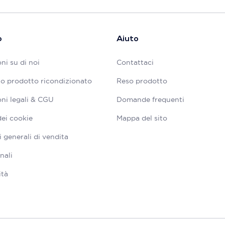
o
Aiuto
ni su di noi
Contattaci
tuo prodotto ricondizionato
Reso prodotto
ni legali & CGU
Domande frequenti
dei cookie
Mappa del sito
 generali di vendita
nali
ità