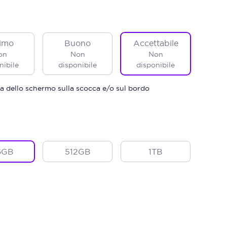
imo
Buono
Accettabile
on
Non
Non
nibile
disponibile
disponibile
a dello schermo sulla scocca e/o sul bordo
6GB
512GB
1TB