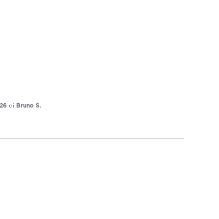
026
di
Bruno S.