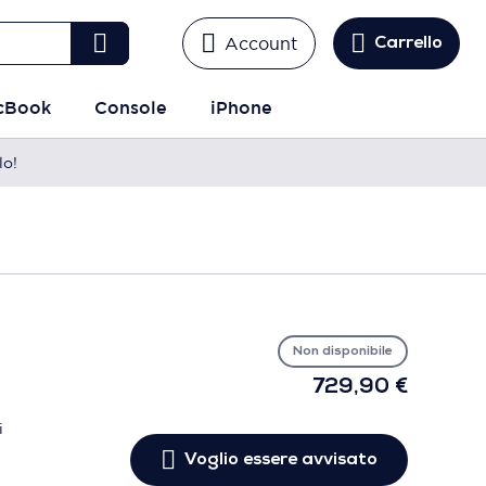
Account
Carrello
cBook
Console
iPhone
lo!
Vo
es
avv
Non disponibile
729,90 €
i
Voglio essere avvisato