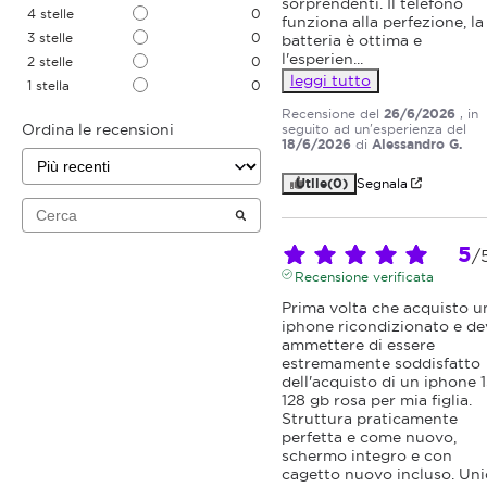
sorprendenti. Il telefono 
4
stelle
0
funziona alla perfezione, la 
3
stelle
0
batteria è ottima e 
l'esperien
...
2
stelle
0
leggi tutto
1
stella
0
Recensione del
26/6/2026
, in
Ordina le recensioni
seguito ad un'esperienza del
18/6/2026
di
Alessandro G.
Utile
(0)
Segnala
5
/
Recensione verificata
Prima volta che acquisto un
iphone ricondizionato e dev
ammettere di essere 
estremamente soddisfatto 
dell'acquisto di un iphone 1
128 gb rosa per mia figlia. 
Struttura praticamente 
perfetta e come nuovo, 
schermo integro e con 
cagetto nuovo incluso. Unic