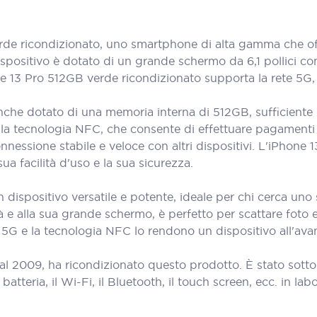
e ricondizionato, uno smartphone di alta gamma che offr
dispositivo è dotato di un grande schermo da 6,1 pollici c
hone 13 Pro 512GB verde ricondizionato supporta la rete 5
he dotato di una memoria interna di 512GB, sufficiente pe
on la tecnologia NFC, che consente di effettuare pagamenti c
nessione stabile e veloce con altri dispositivi. L'iPhone
ua facilità d'uso e la sua sicurezza.
n dispositivo versatile e potente, ideale per chi cerca 
à e alla sua grande schermo, è perfetto per scattare foto e 
ete 5G e la tecnologia NFC lo rendono un dispositivo all'av
al 2009, ha ricondizionato questo prodotto. È stato sott
teria, il Wi-Fi, il Bluetooth, il touch screen, ecc. in labora