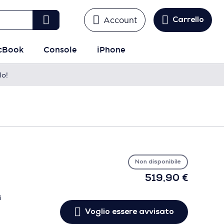
Account
Carrello
cBook
Console
iPhone
lo!
Vo
es
avv
Non disponibile
519,90 €
i
Voglio essere avvisato