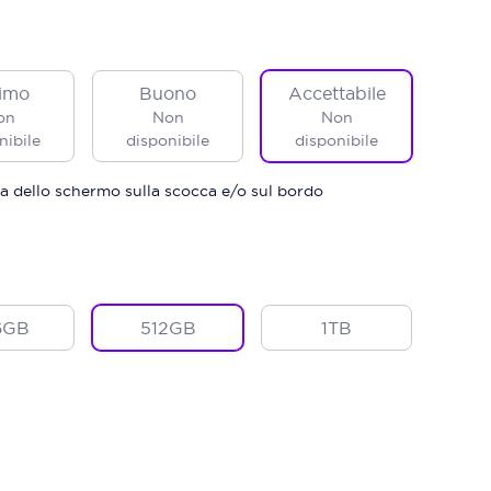
imo
Buono
Accettabile
on
Non
Non
nibile
disponibile
disponibile
a dello schermo sulla scocca e/o sul bordo
6GB
512GB
1TB