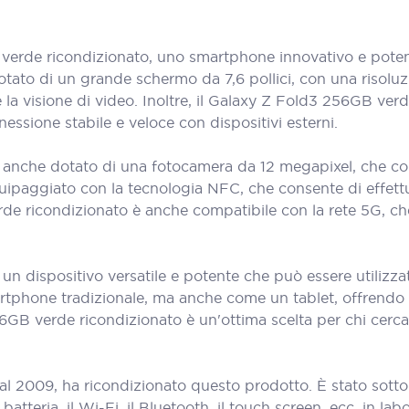
rde ricondizionato, uno smartphone innovativo e poten
otato di un grande schermo da 7,6 pollici, con una risoluz
 e la visione di video. Inoltre, il Galaxy Z Fold3 256GB ve
ssione stabile e veloce con dispositivi esterni.
anche dotato di una fotocamera da 12 megapixel, che conse
è equipaggiato con la tecnologia NFC, che consente di effet
verde ricondizionato è anche compatibile con la rete 5G, c
n dispositivo versatile e potente che può essere utilizzat
rtphone tradizionale, ma anche come un tablet, offrendo 
6GB verde ricondizionato è un'ottima scelta per chi cerc
al 2009, ha ricondizionato questo prodotto. È stato sott
teria, il Wi-Fi, il Bluetooth, il touch screen, ecc. in labora