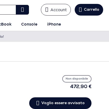
Account
Carrello
cBook
Console
iPhone
lo!
Vo
es
avv
Non disponibile
472,90 €
Voglio essere avvisato