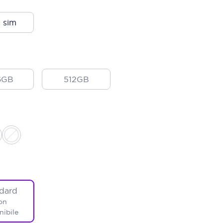
 sim
6GB
512GB
dard
on
nibile