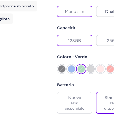
rtphone sbloccato
Mono sim
Dual
gliato
Capacità
128GB
25
Colore : Verde
Batteria
Nuova
Stan
Non
N
disponibile
dispo