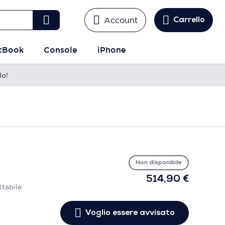
Account
Carrello
cBook
Console
iPhone
lo!
Vo
es
avv
Non disponibile
514,90 €
ttabile
Voglio essere avvisato