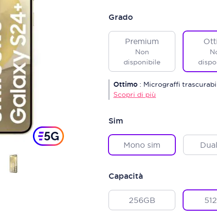
Grado
Premium
Ott
Non
N
disponibile
dispo
Ottimo
:
Micrograffi trascurab
Scopri di più
Sim
Mono sim
Dual
Capacità
256GB
51