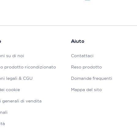
o
Aiuto
ni su di noi
Contattaci
tuo prodotto ricondizionato
Reso prodotto
ni legali & CGU
Domande frequenti
dei cookie
Mappa del sito
 generali di vendita
nali
ità