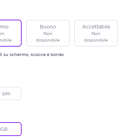
imo
Buono
Accettabile
on
Non
Non
nibile
disponibile
disponibile
ili su schermo, scocca e bordo
 sim
2GB