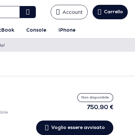
Account
Carrello
cBook
Console
iPhone
lo!
Vo
es
avv
Non disponibile
750,90 €
bile
Voglio essere avvisato