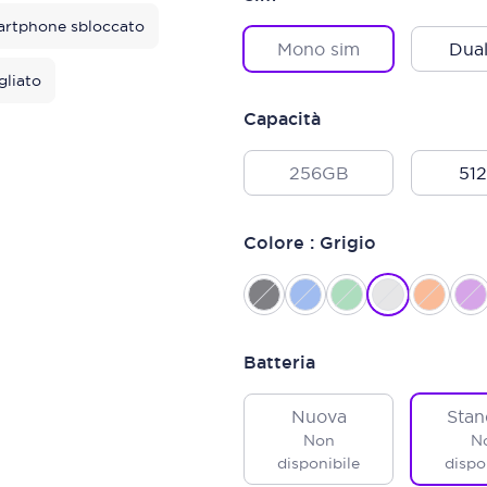
rtphone sbloccato
Mono sim
Dual
gliato
Capacità
256GB
51
Colore : Grigio
Batteria
Nuova
Stan
Non
N
disponibile
dispo