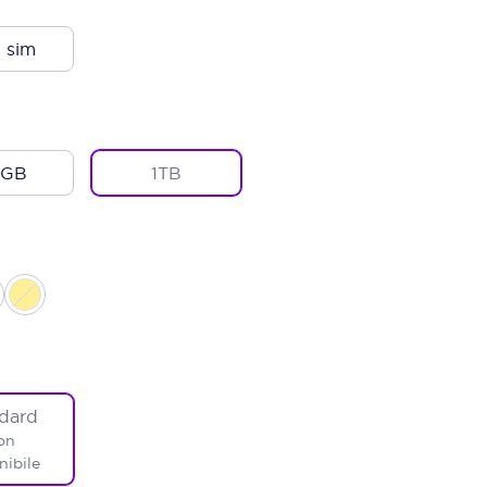
 sim
2GB
1TB
dard
on
nibile