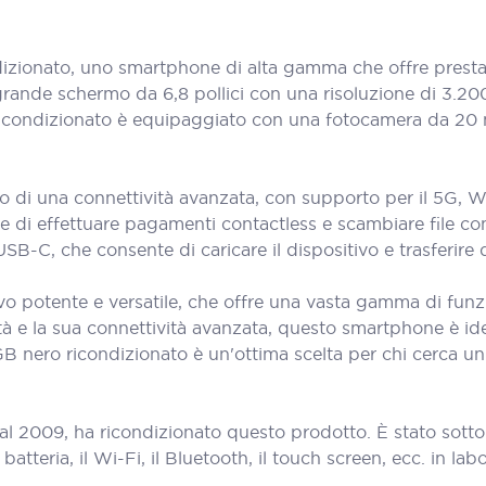
izionato, uno smartphone di alta gamma che offre presta
grande schermo da 6,8 pollici con una risoluzione di 3.200
ro ricondizionato è equipaggiato con una fotocamera da 20 
 di una connettività avanzata, con supporto per il 5G, Wi-F
di effettuare pagamenti contactless e scambiare file con al
B-C, che consente di caricare il dispositivo e trasferire d
vo potente e versatile, che offre una vasta gamma di funzi
tà e la sua connettività avanzata, questo smartphone è id
128GB nero ricondizionato è un'ottima scelta per chi cerca
al 2009, ha ricondizionato questo prodotto. È stato sott
teria, il Wi-Fi, il Bluetooth, il touch screen, ecc. in labora