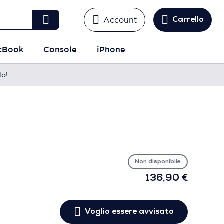
Account
Carrello
cBook
Console
iPhone
lo!
Vo
es
avv
Non disponibile
136,90 €
Voglio essere avvisato