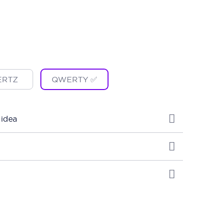
RTZ
QWERTY ✅
 idea