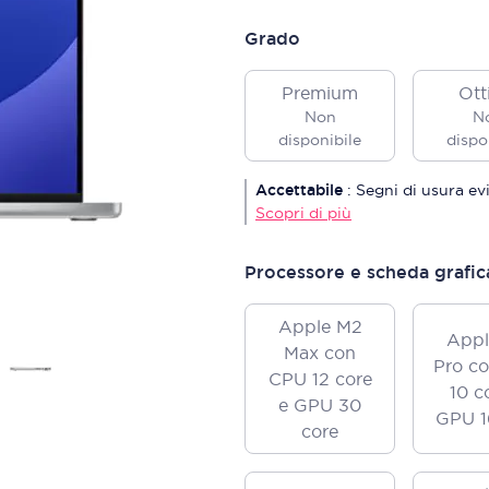
Grado
Premium
Ott
Non
N
disponibile
dispo
Accettabile
:
Segni di usura ev
Scopri di più
Processore e scheda grafic
Apple M2
Appl
Max con
Pro c
CPU 12 core
10 c
e GPU 30
GPU 1
core