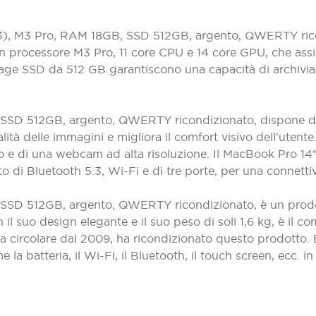
, M3 Pro, RAM 18GB, SSD 512GB, argento, QWERTY ricond
un processore M3 Pro, 11 core CPU e 14 core GPU, che assi
ge SSD da 512 GB garantiscono una capacità di archiviazi
SSD 512GB, argento, QWERTY ricondizionato, dispone di u
à delle immagini e migliora il comfort visivo dell'utente. 
o e di una webcam ad alta risoluzione. Il MacBook Pro 
di Bluetooth 5.3, Wi-Fi e di tre porte, per una connetti
SD 512GB, argento, QWERTY ricondizionato, è un prodotto 
 il suo design elegante e il suo peso di soli 1,6 kg, è il 
circolare dal 2009, ha ricondizionato questo prodotto. È
 batteria, il Wi-Fi, il Bluetooth, il touch screen, ecc. in l