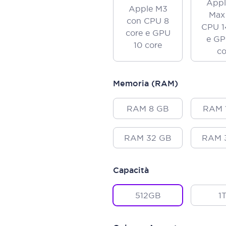
Appl
Apple M3
Max
con CPU 8
CPU 1
core e GPU
e GP
10 core
co
Memoria (RAM)
RAM 8 GB
RAM 
RAM 32 GB
RAM 
Capacità
512GB
1