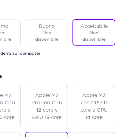
imo
Buono
Accettabile
on
Non
Non
nibile
disponibile
disponibile
identi sul computer
a
e M2
Apple M2
Apple M3
on CPU
Pro con CPU
con CPU 11
ore e
12 core e
core e GPU
6 core
GPU 19 core
14 core