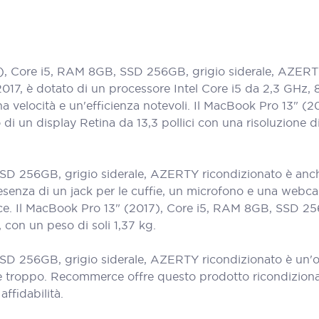
 Core i5, RAM 8GB, SSD 256GB, grigio siderale, AZERTY r
 2017, è dotato di un processore Intel Core i5 da 2,3 GHz
a velocità e un'efficienza notevoli. Il MacBook Pro 13" 
i un display Retina da 13,3 pollici con una risoluzione d
D 256GB, grigio siderale, AZERTY ricondizionato è anche 
senza di un jack per le cuffie, un microfono e una webcam.
oce. Il MacBook Pro 13" (2017), Core i5, RAM 8GB, SSD 25
con un peso di soli 1,37 kg.
D 256GB, grigio siderale, AZERTY ricondizionato è un'ott
e troppo. Recommerce offre questo prodotto ricondizionat
ffidabilità.