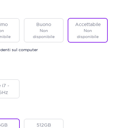
imo
Buono
Accettabile
on
Non
Non
nibile
disponibile
disponibile
identi sul computer
 i7 -
GHz
6GB
512GB