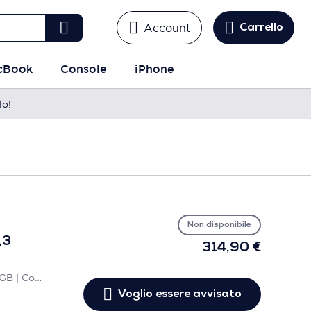
Account
Carrello
cBook
Console
iPhone
lo!
Vo
es
avv
Non disponibile
,3
314,90 €
256GB | Grigio siderale | RAM 8 GB | Core i5 - 2.3GHz | AZERTY | Accettabile
Voglio essere avvisato