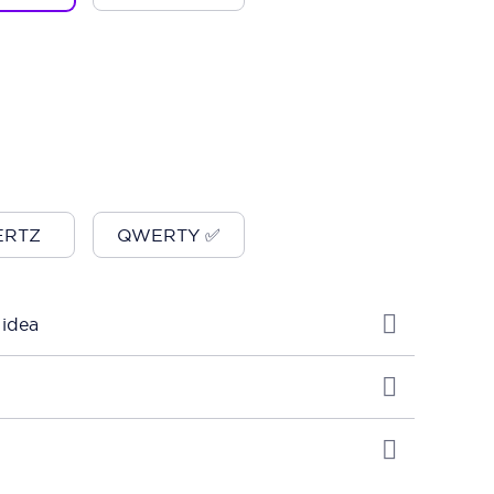
RTZ
QWERTY ✅
 idea