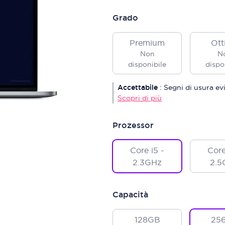
Grado
Premium
Ott
Non
N
disponibile
dispo
Accettabile
:
Segni di usura ev
Scopri di più
Prozessor
Core i5 -
Core
2.3GHz
2.5
Capacità
128GB
25