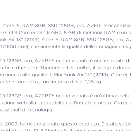
Core i5, RAM 8GB, SSD 128GB, oro, AZERTY ricondizionat
ore Intel Core i5 da 1,6 GHz, 8 GB di memoria RAM e un 
MacBook Air 13" (2019), Core i5, RAM 8GB, SSD 128GB, oro,
0x1600 pixel, che aumenta la qualità delle immagini e migli
D 128GB, oro, AZERTY ricondizionato è anche dotato di un
cuffie e due porte Thunderbolt 3. Inoltre, il laptop è do
razioni di alta qualità. Il MacBook Air 13" (2019), Core
ante e compatto, con un peso di soli 1,25 kg.
D 128GB, oro, AZERTY ricondizionato è un'ottima scelta p
azione web alla produttività e all'intrattenimento. Grazie a
passionati di tecnologia.
al 2009, ha ricondizionato questo prodotto. È stato sott
teria, il Wi-Fi, il Bluetooth, il touch screen, ecc. in labora