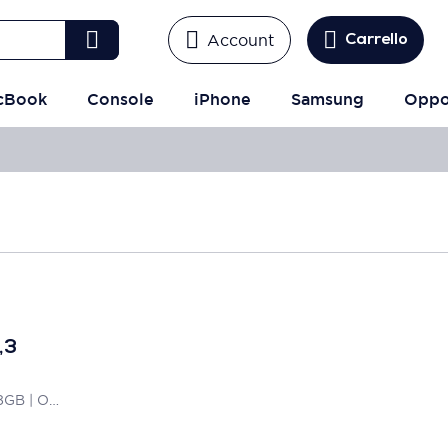
Account
Carrello
cBook
Console
iPhone
Samsung
Opp
,3
Core i5 - 1.6GHz | RAM 8 GB | 128GB | Oro | AZERTY | Accettabile