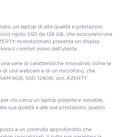
o, un laptop di alta qualità e prestazioni
disco rigido SSD da 128 GB, che assicurano una
 AZERTY ricondizionato presenta un display
ora il comfort visivo dell'utente.
a serie di caratteristiche innovative, come la
tato di una webcam e di un microfono, che
 i5, RAM 8GB, SSD 128GB, oro, AZERTY
er chi cerca un laptop potente e versatile,
lla sua qualità e alle sue prestazioni, questo
oposto a un controllo approfondito che
tori specializzati. Il tutto per garantirvi la