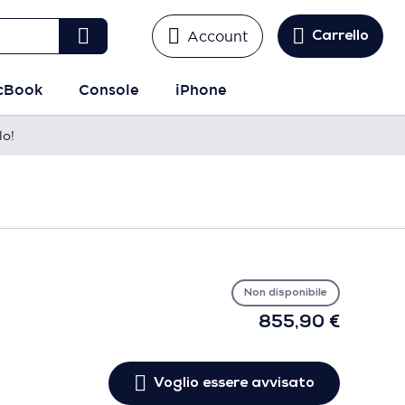
Account
Carrello
cBook
Console
iPhone
lo!
Vo
es
avv
Non disponibile
855,90 €
Voglio essere avvisato