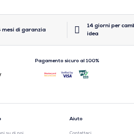
14 giorni per cam
 mesi di garanzia
idea
Pagamento sicuro al 100%
o
Aiuto
ni su di noi
Contattaci