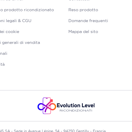
tuo prodotto ricondizionato
Reso prodotto
ni legali & CGU
Domande frequenti
dei cookie
Mappa del sito
 generali di vendita
nali
ità
A - Sede in Avenue Lénine, 54 - 94250 Gentilly - Francia