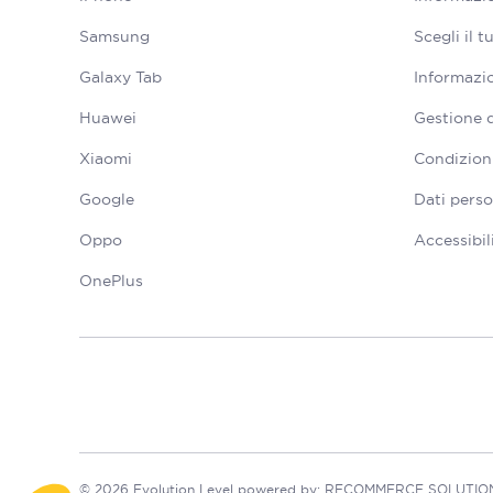
Samsung
Scegli il 
Galaxy Tab
Informazio
Huawei
Gestione 
Xiaomi
Condizioni
Google
Dati perso
Oppo
Accessibil
OnePlus
© 2026 Evolution Level powered by: RECOMMERCE SOLUTIONS S