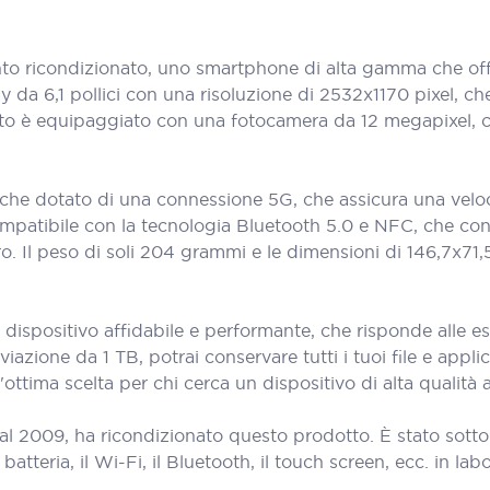
 ricondizionato, uno smartphone di alta gamma che offre 
y da 6,1 pollici con una risoluzione di 2532x1170 pixel, c
ato è equipaggiato con una fotocamera da 12 megapixel, ch
nche dotato di una connessione 5G, che assicura una velo
compatibile con la tecnologia Bluetooth 5.0 e NFC, che con
o. Il peso di soli 204 grammi e le dimensioni di 146,7x7
dispositivo affidabile e performante, che risponde alle e
azione da 1 TB, potrai conservare tutti i tuoi file e appl
ottima scelta per chi cerca un dispositivo di alta qualità
al 2009, ha ricondizionato questo prodotto. È stato sott
teria, il Wi-Fi, il Bluetooth, il touch screen, ecc. in labora