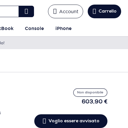
Account
Carrello
cBook
Console
iPhone
lo!
Vo
es
avv
Non disponibile
603,90 €
i
Voglio essere avvisato