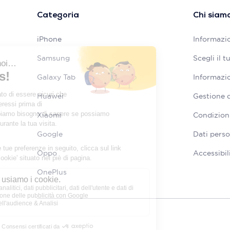
Categoria
Chi siam
iPhone
Informazio
Samsung
Scegli il 
Galaxy Tab
Informazio
Huawei
Gestione 
Xiaomi
Condizioni
Google
Dati perso
Oppo
Accessibil
OnePlus