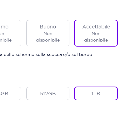
imo
Buono
Accettabile
on
Non
Non
nibile
disponibile
disponibile
a dello schermo sulla scocca e/o sul bordo
6GB
512GB
1TB