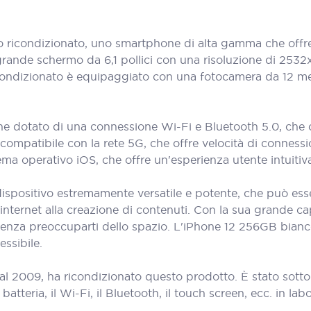
icondizionato, uno smartphone di alta gamma che offre 
grande schermo da 6,1 pollici con una risoluzione di 2532x
ricondizionato è equipaggiato con una fotocamera da 12 me
 dotato di una connessione Wi-Fi e Bluetooth 5.0, che co
 è compatibile con la rete 5G, che offre velocità di conne
ma operativo iOS, che offre un'esperienza utente intuitiva
spositivo estremamente versatile e potente, che può esser
 internet alla creazione di contenuti. Con la sua grande c
riti senza preoccuparti dello spazio. L'iPhone 12 256GB bian
ssibile.
al 2009, ha ricondizionato questo prodotto. È stato sott
teria, il Wi-Fi, il Bluetooth, il touch screen, ecc. in labora