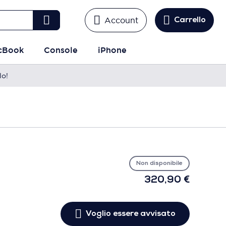
Account
Carrello
cBook
Console
iPhone
lo!
Vo
es
avv
Non disponibile
320,90 €
Voglio essere avvisato