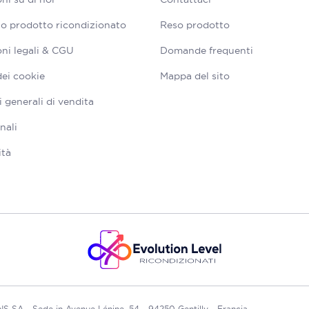
tuo prodotto ricondizionato
Reso prodotto
ni legali & CGU
Domande frequenti
dei cookie
Mappa del sito
 generali di vendita
nali
ità
A - Sede in Avenue Lénine, 54 - 94250 Gentilly - Francia