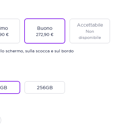
Accettabile
imo
Buono
Non
90 €
272,90 €
disponibile
sullo schermo, sulla scocca e sul bordo
8GB
256GB