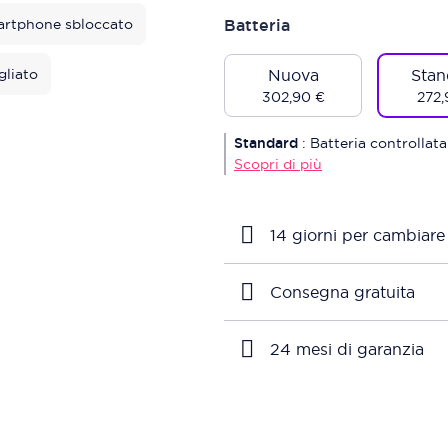
rtphone sbloccato
Batteria
gliato
Nuova
Stan
302,90 €
272,
Standard
:
Batteria controllata
Scopri di più
14 giorni per cambiare
Consegna gratuita
24 mesi di garanzia