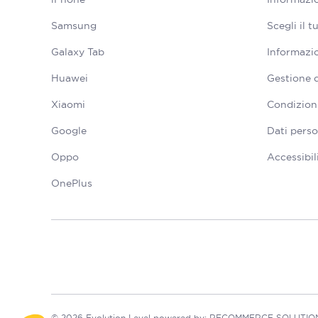
Samsung
Scegli il 
Galaxy Tab
Informazio
Huawei
Gestione 
Xiaomi
Condizioni
Google
Dati perso
Oppo
Accessibil
OnePlus
© 2026 Evolution Level powered by: RECOMMERCE SOLUTIONS S