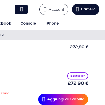
Account
Carrello
cBook
Console
iPhone
lo!
272,90 €
Agg
Car
Bestseller
272,90 €
azzino
Aggiungi al Carrello