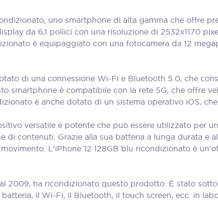
ndizionato, uno smartphone di alta gamma che offre pre
isplay da 6,1 pollici con una risoluzione di 2532x1170 pixe
ndizionato è equipaggiato con una fotocamera da 12 megapi
tato di una connessione Wi-Fi e Bluetooth 5.0, che consen
questo smartphone è compatibile con la rete 5G, che offre v
dizionato è anche dotato di un sistema operativo iOS, che
itivo versatile e potente che può essere utilizzato per u
ne di contenuti. Grazie alla sua batteria a lunga durata e al
 movimento. L'iPhone 12 128GB blu ricondizionato è un'ot
al 2009, ha ricondizionato questo prodotto. È stato sott
teria, il Wi-Fi, il Bluetooth, il touch screen, ecc. in labora