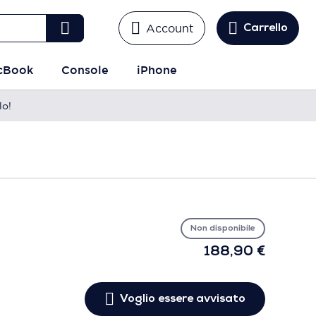
Account
Carrello
cBook
Console
iPhone
lo!
Vo
es
avv
Non disponibile
188,90 €
Voglio essere avvisato