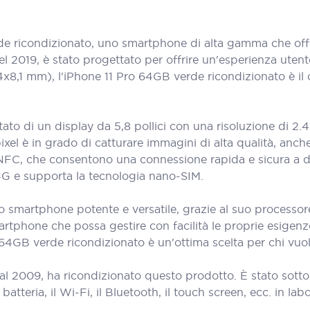
 ricondizionato, uno smartphone di alta gamma che offre
 nel 2019, è stato progettato per offrire un'esperienza uten
4x8,1 mm), l'iPhone 11 Pro 64GB verde ricondizionato è i
to di un display da 5,8 pollici con una risoluzione di 2.4
l è in grado di catturare immagini di alta qualità, anche in
FC, che consentono una connessione rapida e sicura a dis
4G e supporta la tecnologia nano-SIM.
o smartphone potente e versatile, grazie al suo processo
rtphone che possa gestire con facilità le proprie esigenze
64GB verde ricondizionato è un'ottima scelta per chi vuole
al 2009, ha ricondizionato questo prodotto. È stato sott
teria, il Wi-Fi, il Bluetooth, il touch screen, ecc. in labora