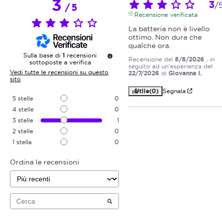
3
3
/
/
5
Recensione verificata
La batteria non è livello 
ottimo. Non dura che 
qualche ora.
Sulla base di
1
recensioni
Recensione del
8/8/2026
, in
sottoposte a verifica
seguito ad un'esperienza del
Vedi tutte le recensioni su questo
22/7/2026
di
Giovanna I.
sito
Utile
(0)
Segnala
5
stelle
0
4
stelle
0
3
stelle
1
2
stelle
0
1
stella
0
Ordina le recensioni