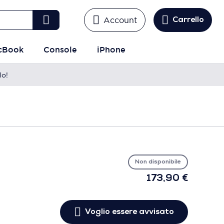
Account
Carrello
cBook
Console
iPhone
lo!
Vo
es
avv
Non disponibile
173,90 €
Voglio essere avvisato