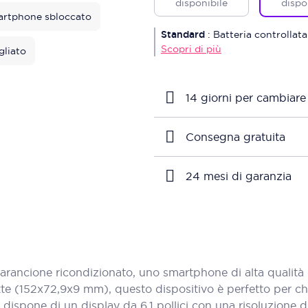
disponibile
dispo
rtphone sbloccato
Standard
:
Batteria controllata
Scopri di più
gliato
14 giorni per cambiare
Consegna gratuita
24 mesi di garanzia
ncione ricondizionato, uno smartphone di alta qualità che
e (152x72,9x9 mm), questo dispositivo è perfetto per chi c
ispone di un display da 6,1 pollici con una risoluzione d