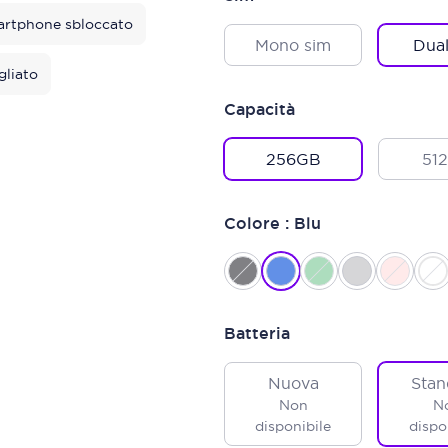
rtphone sbloccato
Mono sim
Dual
gliato
Capacità
256GB
51
Colore : Blu
Batteria
Nuova
Stan
Non
N
disponibile
dispo