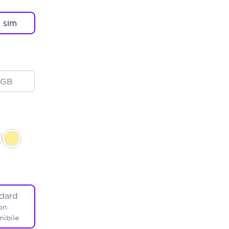
 sim
2GB
dard
on
nibile