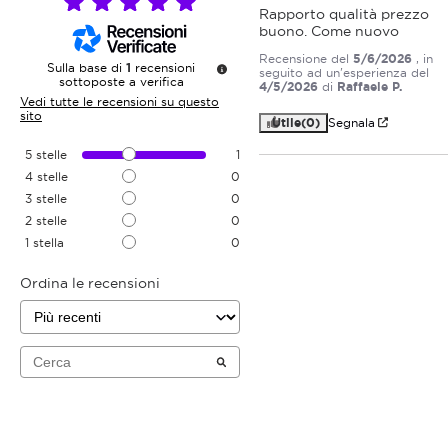
Rapporto qualità prezzo 
buono. Come nuovo
Recensione del
5/6/2026
, in
Sulla base di
1
recensioni
seguito ad un'esperienza del
sottoposte a verifica
4/5/2026
di
Raffaele P.
Vedi tutte le recensioni su questo
sito
Utile
(0)
Segnala
5
stelle
1
4
stelle
0
3
stelle
0
2
stelle
0
1
stella
0
Ordina le recensioni