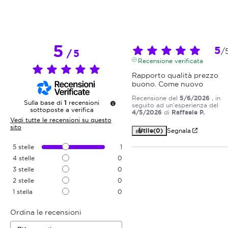
5
5
/
/
5
Recensione verificata
Rapporto qualità prezzo 
buono. Come nuovo
Recensione del
5/6/2026
, in
Sulla base di
1
recensioni
seguito ad un'esperienza del
sottoposte a verifica
4/5/2026
di
Raffaele P.
Vedi tutte le recensioni su questo
sito
Utile
(0)
Segnala
5
stelle
1
4
stelle
0
3
stelle
0
2
stelle
0
1
stella
0
Ordina le recensioni