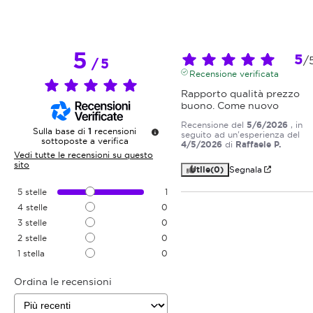
5
5
/
/
5
Recensione verificata
Rapporto qualità prezzo 
buono. Come nuovo
Recensione del
5/6/2026
, in
Sulla base di
1
recensioni
seguito ad un'esperienza del
sottoposte a verifica
4/5/2026
di
Raffaele P.
Vedi tutte le recensioni su questo
sito
Utile
(0)
Segnala
5
stelle
1
4
stelle
0
3
stelle
0
2
stelle
0
1
stella
0
Ordina le recensioni