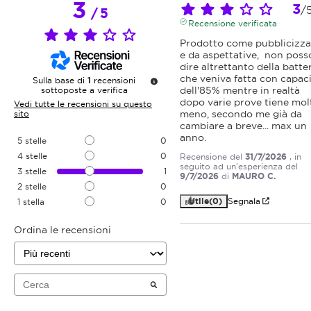
3
3
/
/
5
Recensione verificata
Prodotto come pubblicizza
e da aspettative,  non posso
dire altrettanto della batter
che veniva fatta con capaci
Sulla base di
1
recensioni
dell'85% mentre in realtà 
sottoposte a verifica
dopo varie prove tiene molt
Vedi tutte le recensioni su questo
meno, secondo me già da 
sito
cambiare a breve... max un 
anno.
5
stelle
0
4
stelle
0
Recensione del
31/7/2026
, in
seguito ad un'esperienza del
3
stelle
1
9/7/2026
di
MAURO C.
2
stelle
0
Utile
(0)
Segnala
1
stella
0
Ordina le recensioni