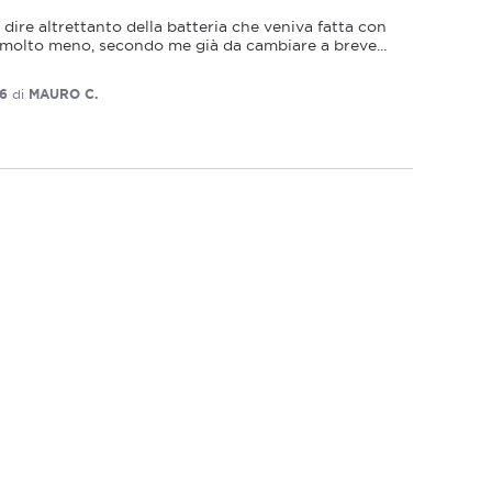
ire altrettanto della batteria che veniva fatta con 
 molto meno, secondo me già da cambiare a breve... 
26
di
MAURO C.