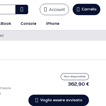
Account
Carrello
cBook
Console
iPhone
lo!
Vo
es
avv
Non disponibile
362,90 €
ttabile
i
Voglio essere avvisato