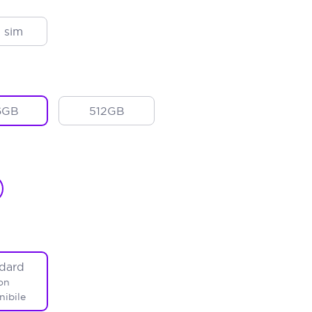
 sim
6GB
512GB
dard
on
nibile