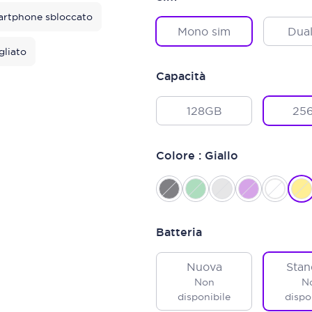
rtphone sbloccato
Mono sim
Dual
gliato
Capacità
128GB
25
Colore : Giallo
Batteria
Nuova
Stan
Non
N
disponibile
dispo