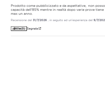
Prodotto come pubblicizzato e da aspettative,  non posso d
capacità dell'85% mentre in realtà dopo varie prove tiene
max un anno.
Recensione del
31/7/2026
, in seguito ad un'esperienza del
9/7/20
Utile
(0)
Segnala