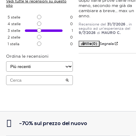
dopo varie prove tiene molt
Vedi tutte le recensioni su questo
meno, secondo me già da 
sito
cambiare a breve... max un 
anno.
5
stelle
0
4
stelle
0
Recensione del
31/7/2026
, in
seguito ad un'esperienza del
3
stelle
1
9/7/2026
di
MAURO C.
2
stelle
0
Utile
(0)
Segnala
1
stella
0
Ordina le recensioni
-70% sul prezzo del nuovo