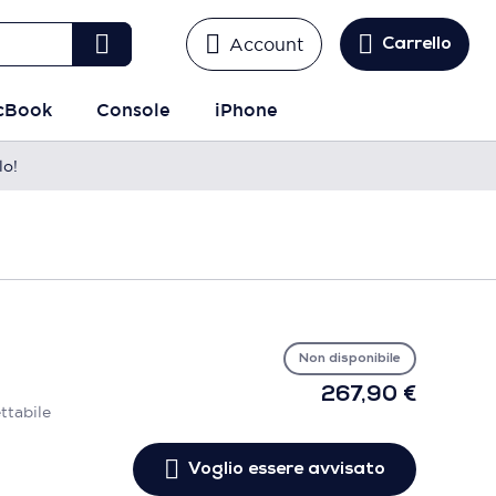
Account
Carrello
cBook
Console
iPhone
lo!
Vo
es
avv
Non disponibile
267,90 €
ttabile
Voglio essere avvisato