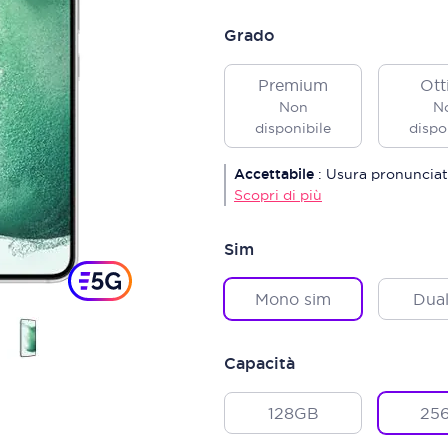
Grado
Premium
Ott
Non
N
disponibile
dispo
Accettabile
:
Usura pronunciat
Scopri di più
Sim
Mono sim
Dual
Capacità
128GB
25