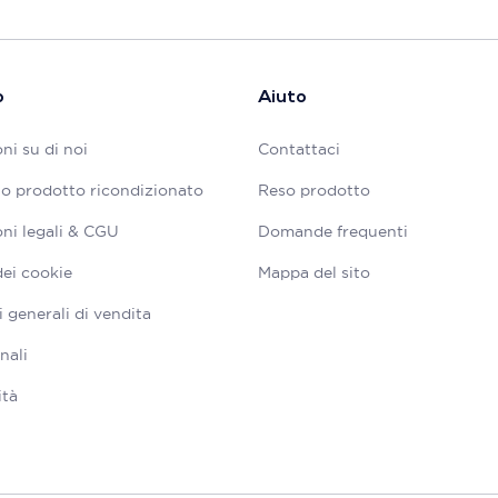
o
Aiuto
ni su di noi
Contattaci
tuo prodotto ricondizionato
Reso prodotto
ni legali & CGU
Domande frequenti
dei cookie
Mappa del sito
 generali di vendita
nali
ità