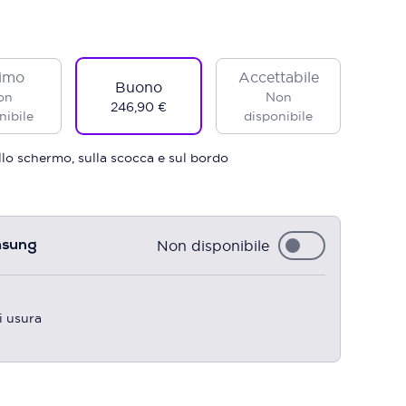
imo
Accettabile
Buono
on
Non
246,90 €
nibile
disponibile
sullo schermo, sulla scocca e sul bordo
Non disponibile
msung
i usura