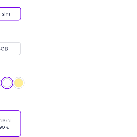
 sim
6GB
dard
90 €