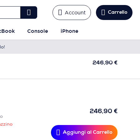
Account
Carrello
cBook
Console
iPhone
lo!
246,90 €
Agg
Car
246,90 €
no
azzino
Aggiungi al Carrello