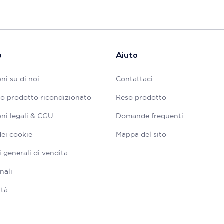
o
Aiuto
ni su di noi
Contattaci
tuo prodotto ricondizionato
Reso prodotto
ni legali & CGU
Domande frequenti
dei cookie
Mappa del sito
 generali di vendita
nali
ità