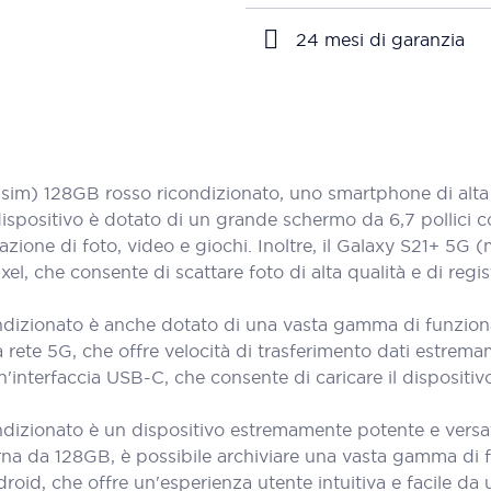
24 mesi di garanzia
m) 128GB rosso ricondizionato, uno smartphone di alta 
spositivo è dotato di un grande schermo da 6,7 pollici c
zazione di foto, video e giochi. Inoltre, il Galaxy S21+ 5
 che consente di scattare foto di alta qualità e di regis
izionato è anche dotato di una vasta gamma di funzionalit
 la rete 5G, che offre velocità di trasferimento dati estre
nterfaccia USB-C, che consente di caricare il dispositivo 
izionato è un dispositivo estremamente potente e versati
a da 128GB, è possibile archiviare una vasta gamma di file, 
roid, che offre un'esperienza utente intuitiva e facile d