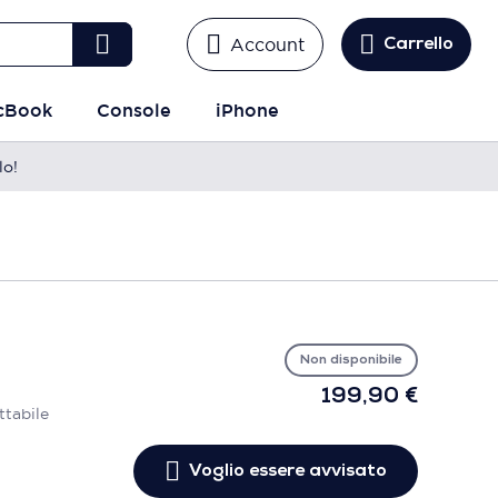
Account
Carrello
cBook
Console
iPhone
lo!
Vo
es
avv
Non disponibile
199,90 €
ttabile
Voglio essere avvisato