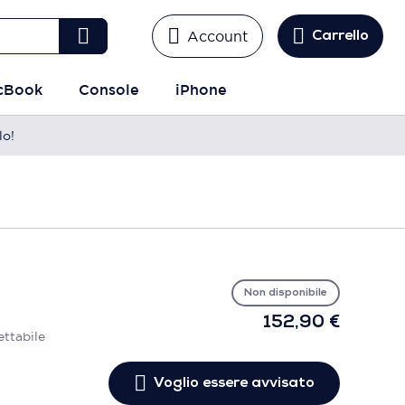
Account
Carrello
cBook
Console
iPhone
lo!
Vo
es
avv
Non disponibile
152,90 €
ettabile
Voglio essere avvisato