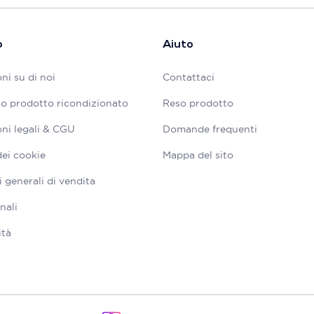
o
Aiuto
ni su di noi
Contattaci
tuo prodotto ricondizionato
Reso prodotto
ni legali & CGU
Domande frequenti
dei cookie
Mappa del sito
 generali di vendita
nali
ità