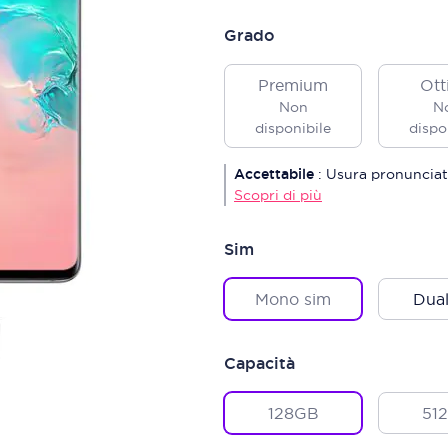
Grado
Premium
Ott
Non
N
disponibile
dispo
Accettabile
:
Usura pronunciat
Scopri di più
Sim
Mono sim
Dual
Capacità
128GB
51