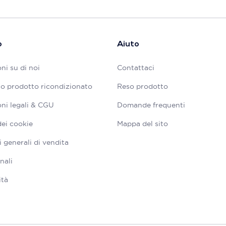
o
Aiuto
ni su di noi
Contattaci
tuo prodotto ricondizionato
Reso prodotto
ni legali & CGU
Domande frequenti
dei cookie
Mappa del sito
 generali di vendita
nali
ità