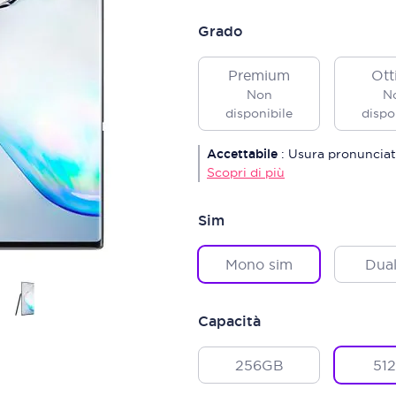
Grado
Premium
Ott
Non
N
disponibile
dispo
Accettabile
:
Usura pronunciat
Scopri di più
Sim
Mono sim
Dual
Capacità
256GB
51