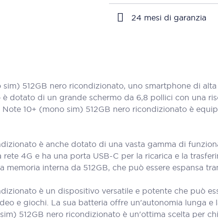
24 mesi di garanzia
im) 512GB nero ricondizionato, uno smartphone di alta 
 è dotato di un grande schermo da 6,8 pollici con una ris
alaxy Note 10+ (mono sim) 512GB nero ricondizionato è eq
izionato è anche dotato di una vasta gamma di funzionalit
la rete 4G e ha una porta USB-C per la ricarica e la trasfe
na memoria interna da 512GB, che può essere espansa tr
izionato è un dispositivo versatile e potente che può ess
video e giochi. La sua batteria offre un'autonomia lunga e
o sim) 512GB nero ricondizionato è un'ottima scelta per 