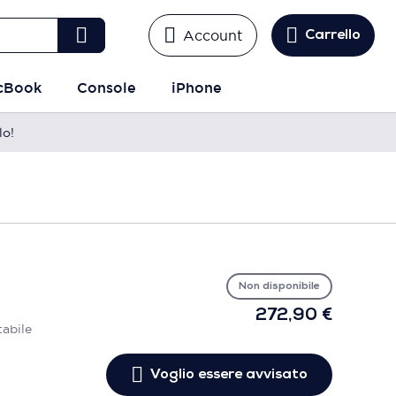
Account
Carrello
cBook
Console
iPhone
lo!
Vo
es
avv
Non disponibile
272,90 €
tabile
Voglio essere avvisato