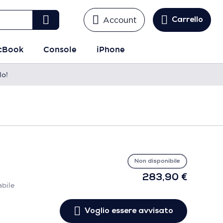
Account
Carrello
cBook
Console
iPhone
lo!
Vo
es
avv
Non disponibile
283,90 €
abile
Voglio essere avvisato