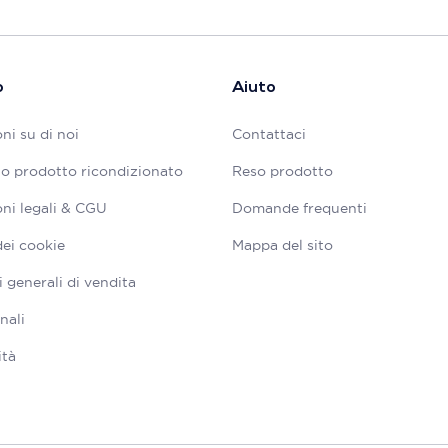
o
Aiuto
ni su di noi
Contattaci
tuo prodotto ricondizionato
Reso prodotto
ni legali & CGU
Domande frequenti
dei cookie
Mappa del sito
 generali di vendita
nali
ità