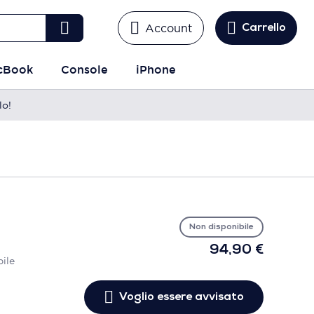
Account
Carrello
cBook
Console
iPhone
lo!
Vo
es
avv
Non disponibile
94,90 €
ile
Voglio essere avvisato