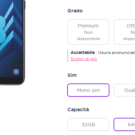
Grado
Premium
Ott
Non
N
disponibile
dispo
Accettabile
:
Usura pronunciat
Scopri di più
Sim
Mono sim
Dual
Capacità
32GB
64