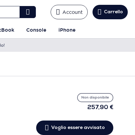
Account
Carrello
cBook
Console
iPhone
lo!
Vo
es
avv
Non disponibile
257,90 €
Voglio essere avvisato