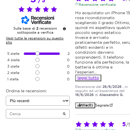
/
5
Recensione verificata
Ho acquistato un iPhone 15
rosa ricondizionato 
scegliendo il grado Ottimo, 
quindi mi aspettavo qualch
Sulla base di
2
recensioni
piccolo segno estetico. 
sottoposte a verifica
Invece è arrivato 
Vedi tutte le recensioni su questo
praticamente perfetto, senz
sito
difetti evidenti e in 
condizioni davvero 
5
stelle
2
sorprendenti. Il telefono 
4
stelle
0
funziona alla perfezione, la 
3
stelle
0
batteria è ottima e 
l'esperien
...
2
stelle
0
leggi tutto
1
stella
0
Recensione del
26/6/2026
, in
Ordina le recensioni
seguito ad un'esperienza del
18/6/2026
di
Alessandro G.
Utile
(0)
Segnala
5
/