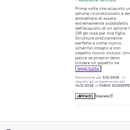
Recensione verificata
Prima volta che acquisto un
iphone ricondizionato e dev
ammettere di essere 
estremamente soddisfatto 
dell'acquisto di un iphone 1
128 gb rosa per mia figlia. 
Struttura praticamente 
perfetta e come nuovo, 
schermo integro e con 
cagetto nuovo incluso. Unic
pecca se proprio devo 
trovare un aspetto ne
...
leggi tutto
Recensione del
3/6/2026
, in
seguito ad un'esperienza del
14/5/2026
di
FABIO GIUSEPPE
Utile
(0)
Segnala