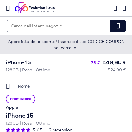
Approfitta dello sconto! Inserisci il tuo CODICE COUPON
nel carrello!
iPhone 15
- 75 €
449,90 €
128GB | Rosa | Ottimo
524,90 €
Home
Promozione
Apple
iPhone 15
128GB | Rosa | Ottimo
5
/
5
-
2
recensioni