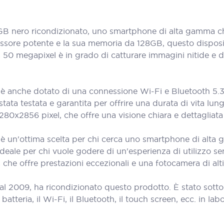
 nero ricondizionato, uno smartphone di alta gamma che
essore potente e la sua memoria da 128GB, questo disposit
a 50 megapixel è in grado di catturare immagini nitide e de
 è anche dotato di una connessione Wi-Fi e Bluetooth 5.3
stata testata e garantita per offrire una durata di vita lunga
1280x2856 pixel, che offre una visione chiara e dettagliata
 è un'ottima scelta per chi cerca uno smartphone di alta 
 ideale per chi vuole godere di un'esperienza di utilizzo
 che offre prestazioni eccezionali e una fotocamera di alti
al 2009, ha ricondizionato questo prodotto. È stato sott
teria, il Wi-Fi, il Bluetooth, il touch screen, ecc. in labora