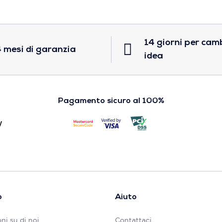
14 giorni per cam
 mesi di garanzia
idea
Pagamento sicuro al 100%
o
Aiuto
ni su di noi
Contattaci