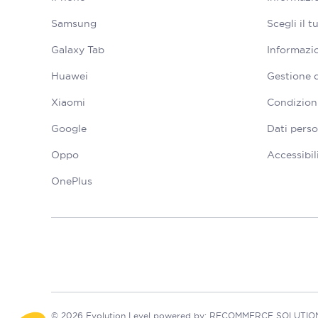
Samsung
Scegli il 
Galaxy Tab
Informazio
Huawei
Gestione 
Xiaomi
Condizioni
Google
Dati perso
Oppo
Accessibil
OnePlus
© 2026 Evolution Level powered by: RECOMMERCE SOLUTIONS S