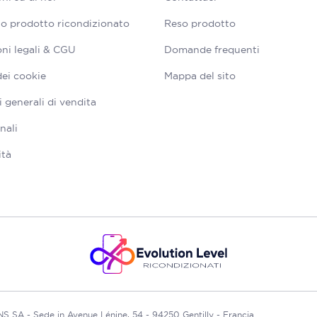
tuo prodotto ricondizionato
Reso prodotto
ni legali & CGU
Domande frequenti
dei cookie
Mappa del sito
 generali di vendita
nali
ità
A - Sede in Avenue Lénine, 54 - 94250 Gentilly - Francia