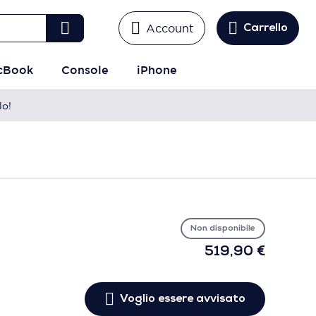
Account
Carrello
cBook
Console
iPhone
lo!
Vo
es
avv
Non disponibile
519,90 €
Voglio essere avvisato