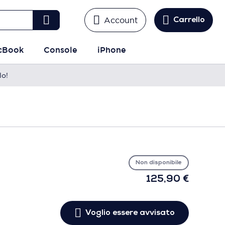
Account
Carrello
cBook
Console
iPhone
lo!
Vo
es
avv
Non disponibile
125,90 €
Voglio essere avvisato