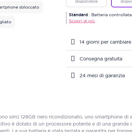
disponibile
dispo
rtphone sbloccato
Standard
:
Batteria controllata
Scopri di più
gliato
14 giorni per cambiare
Consegna gratuita
24 mesi di garanzia
no sim) 128GB nero ricondizionato, uno smartphone di al
tivo è dotato di un processore potente e di una grande q
genti. La sua batteria è stata testata e garantita per forni